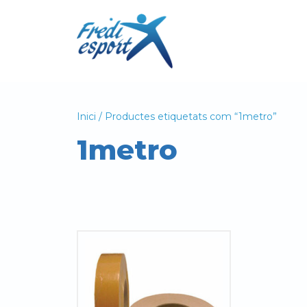
Vés
al
contingut
Inici
/ Productes etiquetats com “1metro”
1metro