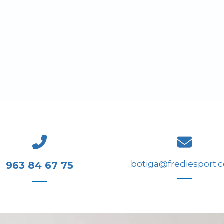
botiga@frediesport.
963 84 67 75