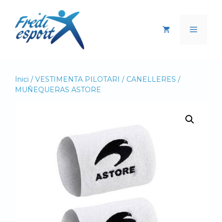
Vés
al
Menú
contingut
Inici
/
VESTIMENTA PILOTARI
/ CANELLERES /
MUÑEQUERAS ASTORE