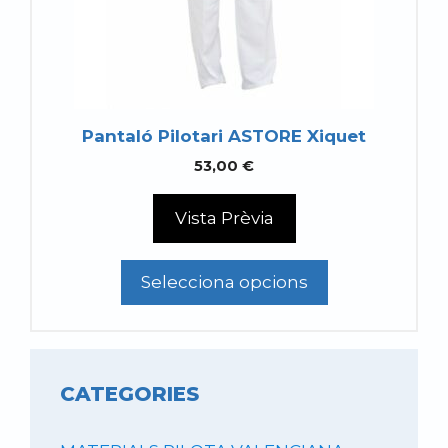
poden
triar
a
la
pàgina
Pantaló Pilotari ASTORE Xiquet
del
53,00
€
producte
Vista Prèvia
Selecciona opcions
CATEGORIES