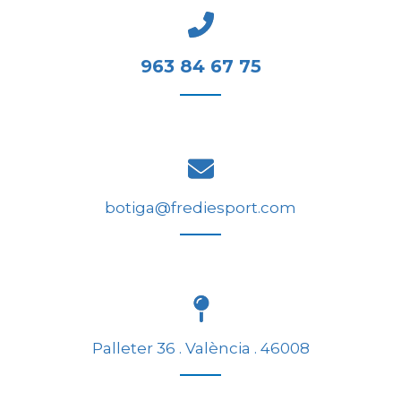
963 84 67 75
botiga@frediesport.com
Palleter 36 . València . 46008