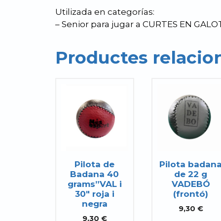
Utilizada en categorías:
– Senior para jugar a CURTES EN GAL
Productes relacio
Pilota de
Pilota badan
Badana 40
de 22 g
grams”VAL i
VADEBÓ
30″ roja i
(frontó)
negra
9,30
€
9,30
€