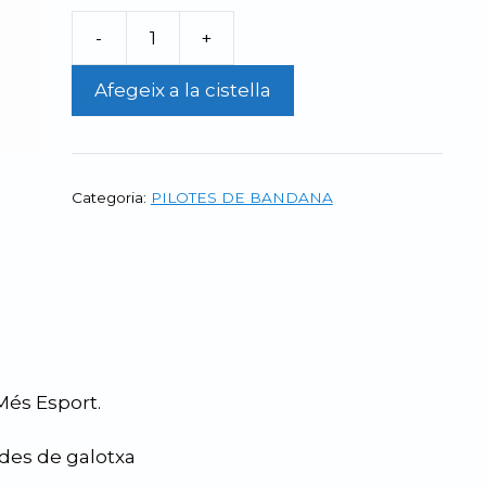
-
+
quantitat
de
Afegeix a la cistella
Pilota
de
Badana
Més
Categoria:
PILOTES DE BANDANA
esport
de
42
grams
Més Esport.
ides de galotxa