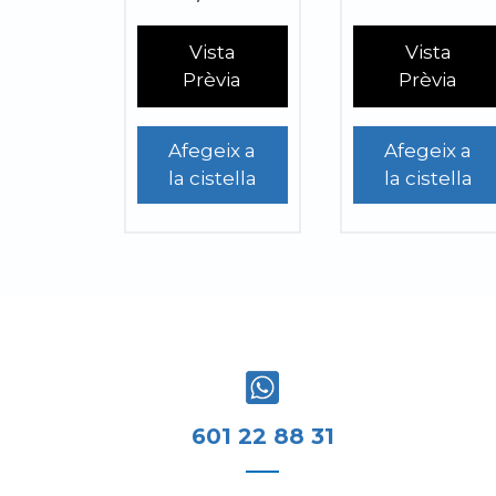
Vista
Vista
Prèvia
Prèvia
Afegeix a
Afegeix a
la cistella
la cistella
601 22 88 31