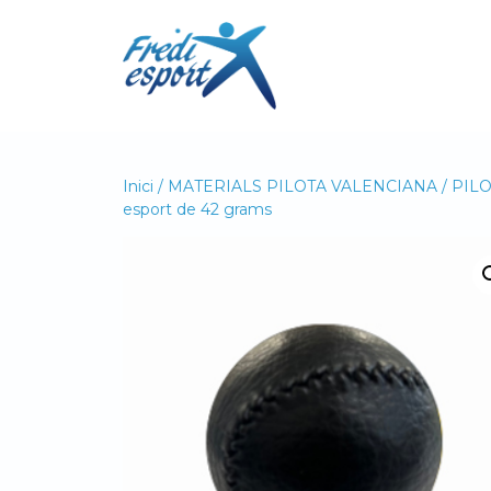
Vés
al
contingut
Inici
/
MATERIALS PILOTA VALENCIANA
/
PIL
esport de 42 grams