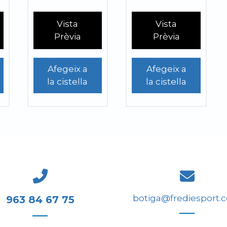
Vista
Vista
Prèvia
Prèvia
Afegeix a
Afegeix a
la cistella
la cistella
botiga@frediesport.
963 84 67 75