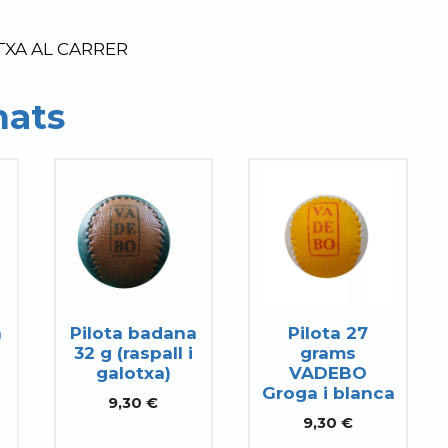
OTXA AL CARRER
nats
a
Pilota badana
Pilota 27
32 g (raspall i
grams
galotxa)
VADEBO
Groga i blanca
9,30
€
9,30
€