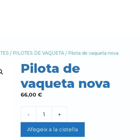
OTES
/
PILOTES DE VAQUETA
/ Pilota de vaqueta nova
Pilota de
vaqueta nova
66,00
€
-
+
quantitat
de
Afegeix a la cistella
Pilota