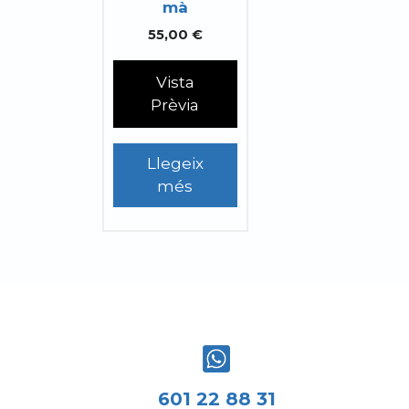
mà
55,00
€
Vista
Prèvia
Llegeix
més
601 22 88 31