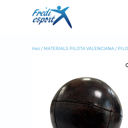
Vés
al
contingut
Inici
/
MATERIALS PILOTA VALENCIANA
/
PIL