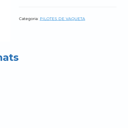
de
vaqueta
nova
Categoria:
PILOTES DE VAQUETA
nats