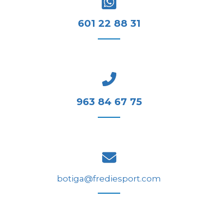
601 22 88 31
963 84 67 75
botiga@frediesport.com