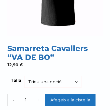
Samarreta Cavallers
“VA DE BO”
12,90
€
Talla
-
+
Afegeix a la cistella
quantitat
de