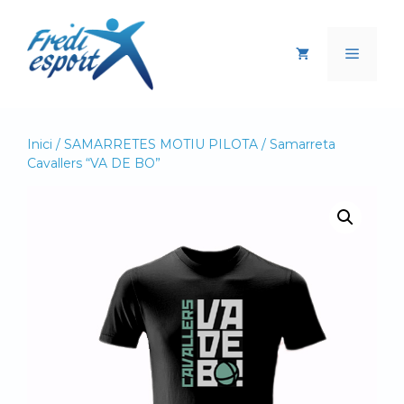
Vés
al
Menú
contingut
Inici
/
SAMARRETES MOTIU PILOTA
/ Samarreta
Cavallers “VA DE BO”