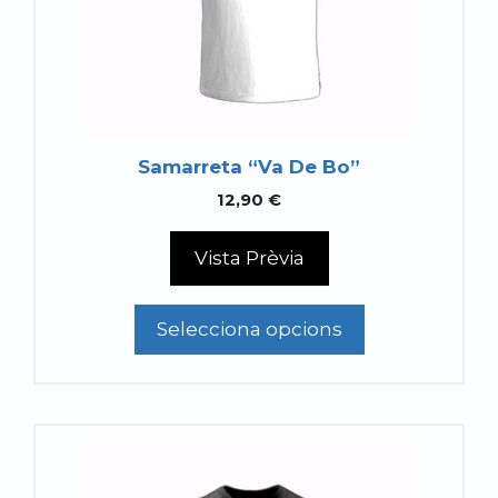
es
poden
triar
a
la
pàgina
Samarreta “Va De Bo”
del
12,90
€
producte
Vista Prèvia
Selecciona opcions
Aquest
producte