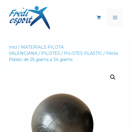
Vés
al
Menú
contingut
Inici
/
MATERIALS PILOTA
VALENCIANA
/
PILOTES
/
PILOTES PLÀSTIC
/ Pilota
Plàstic de 25 grams a 34 grams