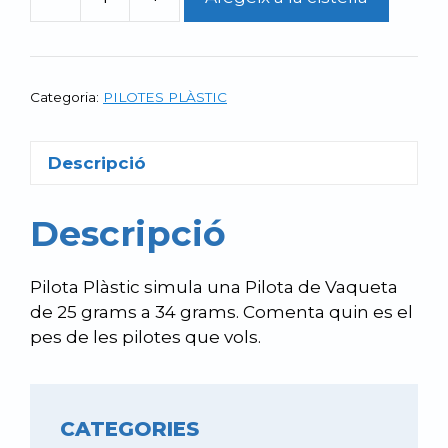
quantitat
de
Pilota
Plàstic
Categoria:
PILOTES PLÀSTIC
de
25
grams
Descripció
a
34
Descripció
grams
Pilota Plàstic simula una Pilota de Vaqueta
de 25 grams a 34 grams. Comenta quin es el
pes de les pilotes que vols.
CATEGORIES