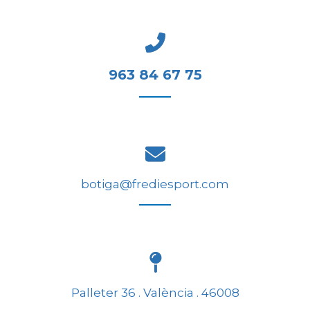
963 84 67 75
botiga@frediesport.com
Palleter 36 . València . 46008