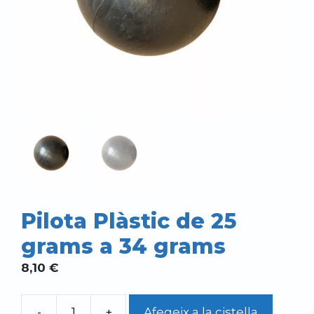
Pilota Plàstic de 25
grams a 34 grams
8,10
€
-
+
Afegeix a la cistella