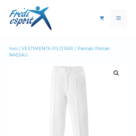
Vés
al
Menú
contingut
Inici
/
VESTIMENTA PILOTARI
/ Pantaló Pilotari
NASSAU