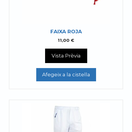
FAIXA ROJA
11,00
€
Vista Prèvia
Afegeix a la cistella
Aquest
producte
té
diverses