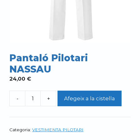
Pantaló Pilotari
NASSAU
24,00
€
-
+
Afegeix a la cistella
quantitat
de
Pantaló
Pilotari
Categoria:
VESTIMENTA PILOTARI
NASSAU