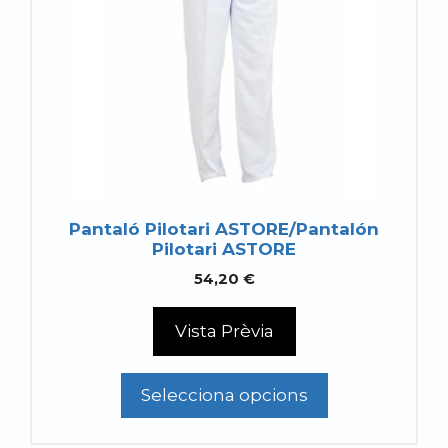
variants.
Les
opcions
es
poden
triar
a
la
pàgina
Pantaló Pilotari ASTORE/Pantalón
del
Pilotari ASTORE
producte
54,20
€
Vista Prèvia
Selecciona opcions