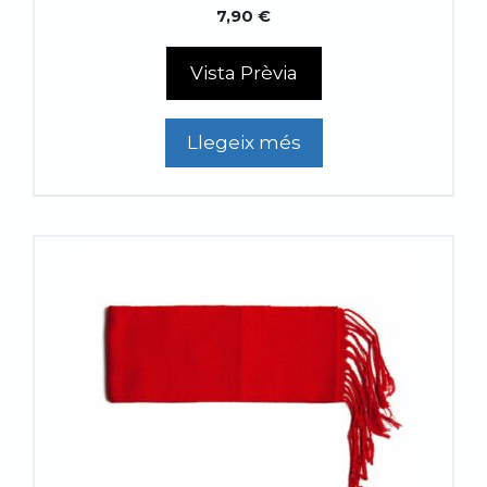
7,90
€
Vista Prèvia
Llegeix més