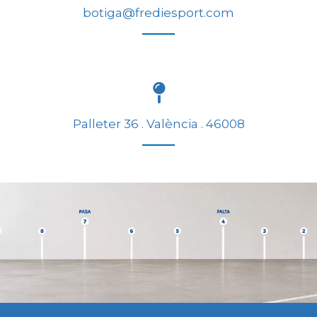
botiga@frediesport.com
Palleter 36 . València . 46008