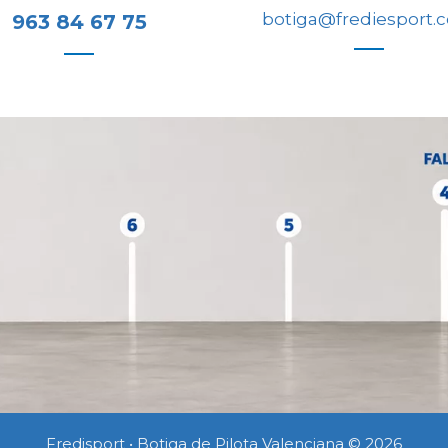
botiga@frediesport.
963 84 67 75
Fredisport • Botiga de Pilota Valenciana © 2026