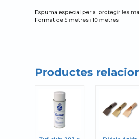
Espuma especial per a protegir les m
Format de 5 metres i 10 metres
Productes relacio
Aquest
producte
té
diverses
variants.
Les
opcions