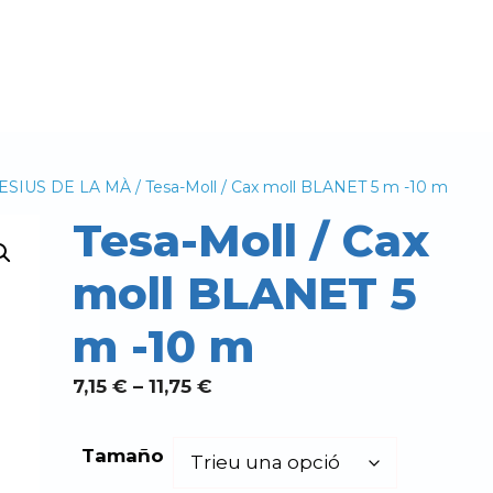
ESIUS DE LA MÀ
/ Tesa-Moll / Cax moll BLANET 5 m -10 m
Tesa-Moll / Cax
moll BLANET 5
m -10 m
Interval
7,15
€
–
11,75
€
de
preus:
Tamaño
7,15 €