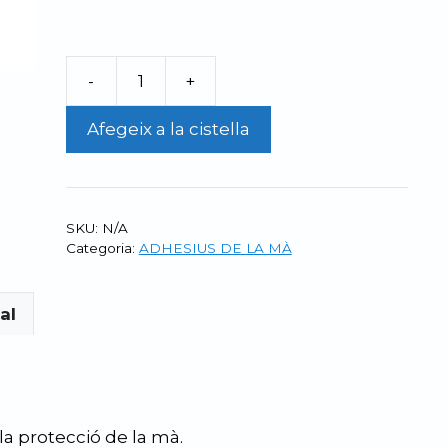
a
11,75 €
-
+
quantitat
de
Afegeix a la cistella
Tesa-
Moll
/
Cax
SKU:
N/A
moll
Categoria:
ADHESIUS DE LA MÀ
BLANET
5
al
m
-10
m
la protecció de la mà.