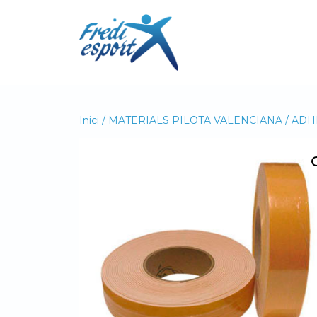
Vés
al
contingut
Inici
/
MATERIALS PILOTA VALENCIANA
/
ADH