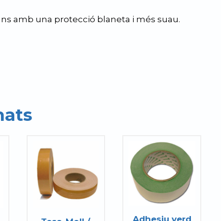
ans amb una protecció blaneta i més suau.
nats
Aquest
producte
té
diverses
variants.
Les
Adhesiu verd
opcions